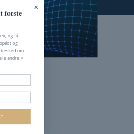
×
t første
ev, og få
Copilot og
t besked om
lle andre ⭐️