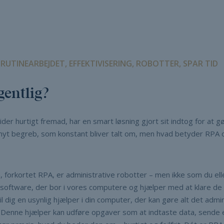
UTINEARBEJDET, EFFEKTIVISERING, ROBOTTER, SPAR TID
entlig?
rider hurtigt fremad, har en smart løsning gjort sit indtog for at 
t nyt begreb, som konstant bliver talt om, men hvad betyder RPA
 forkortet RPA, er administrative robotter – men ikke som du ell
n software, der bor i vores computere og hjælper med at klare d
l dig en usynlig hjælper i din computer, der kan gøre alt det admi
g. Denne hjælper kan udføre opgaver som at indtaste data, sende