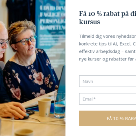
Få 10 % rabat på di
kursus
Tilmeld dig vores nyhedsbr
konkrete tips til AI, Excel, 
effektiv arbejdsdag – sam
nye kurser og rabatter før a