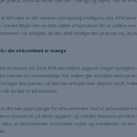
ør præcis, hvad du beder den om – hurtigt og fejlfrit. Dét er RPA
, at RPA ikke er det samme som kunstig intelligens (AI). RPA lærer i
. I stedet følger den en fast række af instrukser for at udføre sin
nsekvent i sit arbejde, da den altid vil følge den præcise vej, du h
PA i din virksomhed er mange
pare en masse tid, fordi RPA kan udføre opgaver meget hurtigere
et risikoen for menneskelige fejl, hvilket gør arbejdet mere præci
PA tager ikke pauser, så den kan arbejde hele døgnet rundt, hvilk
v når du ikke er på kontoret.
, at det kan spare penge for virksomheden. Ved at automatisere
rre ressourcer på disse opgaver og i stedet fokusere på mere 
sikre, at virksomheder overholder regler og standarder, da den a
kke.