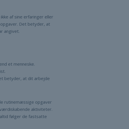
.
kke af sine erfaringer eller
e opgaver. Det betyder, at
ar angivet.
 end et menneske.
st.
et betyder, at dit arbejde
 de rutinemæssige opgaver
værdiskabende aktiviteter.
ltid følger de fastsatte