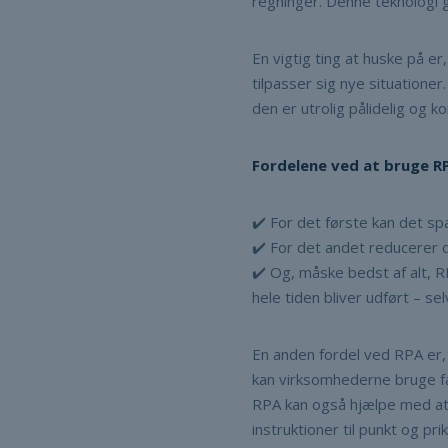
regninger. Denne teknologi g
En vigtig ting at huske på er
tilpasser sig nye situationer
den er utrolig pålidelig og ko
Fordelene ved at bruge R
✔️ For det første kan det s
✔️ For det andet reducerer d
✔️ Og, måske bedst af alt, R
hele tiden bliver udført – sel
En anden fordel ved RPA er
kan virksomhederne bruge fæ
RPA kan også hjælpe med at 
instruktioner til punkt og pri