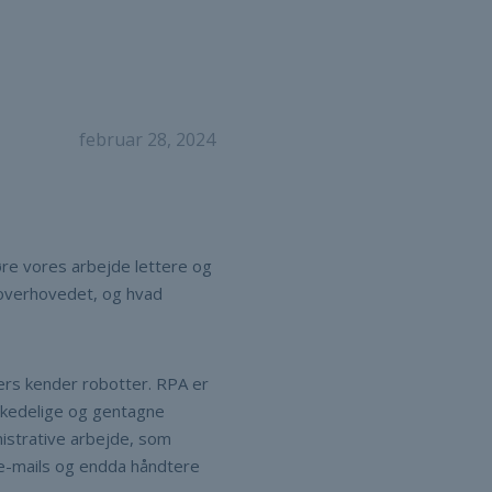
februar 28, 2024
gøre vores arbejde lettere og
 overhovedet, og hvad
ers kender robotter. RPA er
e kedelige og gentagne
nistrative arbejde, som
 e-mails og endda håndtere