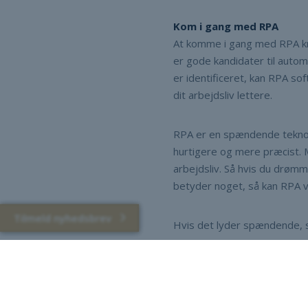
Kom i gang med RPA
At komme i gang med RPA kræ
er gode kandidater til auto
er identificeret, kan RPA so
dit arbejdsliv lettere.
RPA er en spændende teknolo
hurtigere og mere præcist. Me
arbejdsliv. Så hvis du drøm
betyder noget, så kan RPA 
Tilmeld nyhedsbrev
Hvis det lyder spændende, 
montus