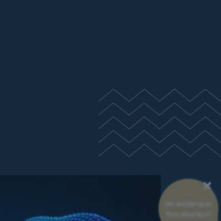
×
Skræddersyet
firmakursus?