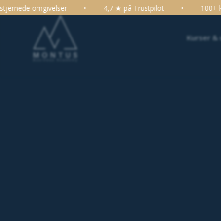
4,7 ★ på Trustpilot
•
100+ kurser, konferencer og uddann
Kurser &
Automatisering, RPA, teknologi >
Hvad