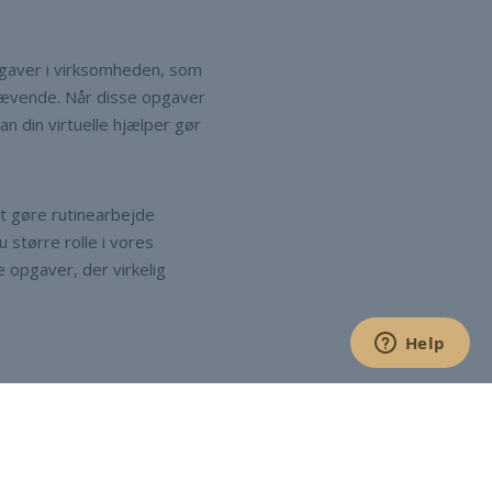
pgaver i virksomheden, som
krævende. Når disse opgaver
n din virtuelle hjælper gør
at gøre rutinearbejde
 større rolle i vores
 opgaver, der virkelig