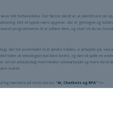
ver lidt forberedelse. Det første skridt er at identificere de o
matisering. Det vil typisk være opgaver, der er gentagne og tids
ftwaren programmeres til at udføre dem, og snart vil du se, hvorda
gi, der har potentialet til at ændre måden, vi arbejder på, ved 
d tiden vil teknologien kun blive bedre, og den vil spille en endnu
mer om en arbejdsdag med mindre rutinearbejde og mere tid til de
være svaret.
så kig nærmere på vores kursus
“AI, Chatbots og RPA”
her
.
DEL DENNE SIDE