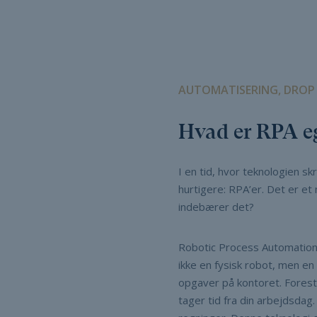
AUTOMATISERING, DROP R
Hvad er RPA eg
I en tid, hvor teknologien sk
hurtigere: RPA’er. Det er e
indebærer det?
Robotic Process Automation,
ikke en fysisk robot, men e
opgaver på kontoret. Foresti
tager tid fra din arbejdsda