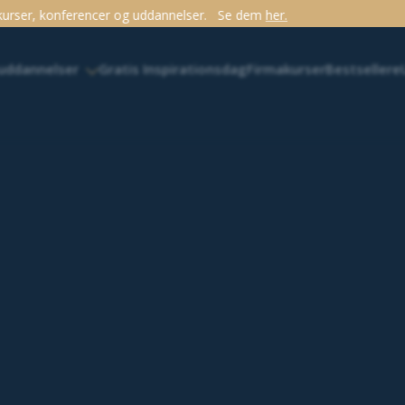
elser.
Se dem
her.
 uddannelser
Gratis Inspirationsdag
Firmakurser
Bestsellere
 er RPA egentlig?