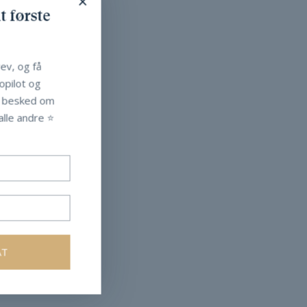
×
t første
ev, og få
Copilot og
t besked om
lle andre ⭐️