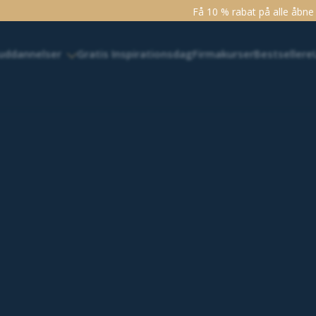
Få 10 % rabat på alle åbne kurser og uddannelser. Tilmeld dig 
 uddannelser
Gratis Inspirationsdag
Firmakurser
Bestsellere
etenceudvikling >
Klar til kompetenceudvikling efter sommerferi