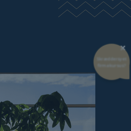
×
Skræddersyet
firmakursus?