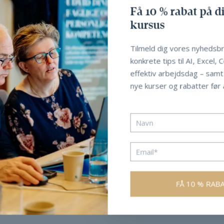
Få 10 % rabat på di
kursus
Tilmeld dig vores nyhedsbr
konkrete tips til AI, Excel, 
effektiv arbejdsdag – sam
nye kurser og rabatter før a