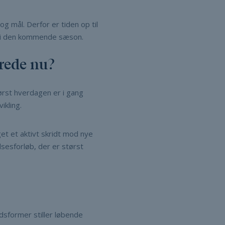
g mål. Derfor er tiden op til
ke i den kommende sæson.
rede nu?
først hverdagen er i gang
ikling.
et et aktivt skridt mod nye
lsesforløb, der er størst
dsformer stiller løbende