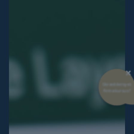
×
Skræddersyet
firmakursus?