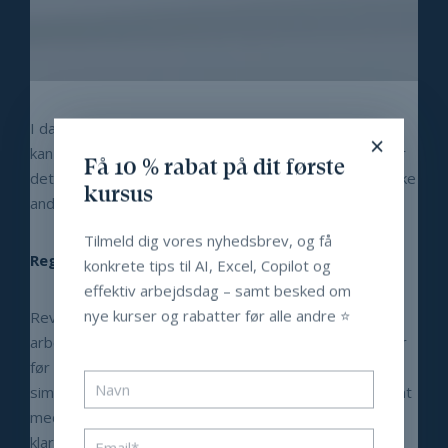
I dag bruges Excel ikke kun i økonomiafdelingen, men
×
kan også benyttes i mange andre henseender, hvorfor
Få 10 % rabat på dit første
det er rigtig belejligt at have et indgående, eller om ikke
kursus
andet et grundlæggende, kendskab til programmet.
Tilmeld dig vores nyhedsbrev, og få
Regnearket blev til Excel
konkrete tips til AI, Excel, Copilot og
effektiv arbejdsdag – samt besked om
nye kurser og rabatter før alle andre ⭐️
Revisorer og andre former for regnskabsfolk har
arbejdet med brugen af regneark i mange hundrede år
før fremkosten af computerteknologien. Excel er et
simpelt læringsværktøj, der længe har været på forkant
med udviklingen og regnearksteknologien og er stadig
klart den dominerende spiller på markedet.