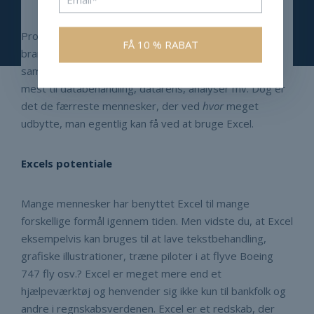
Programmet har været flittigt brugt af samtlige
brancher i erhvervslivet siden 1990’erne og er uden
sammenligning det program i verden, der bliver brugt
mest til databehandling, datarens, analyser mv. Dog er
det de færreste mennesker, der ved
hvor
meget
udbytte, man egentlig kan få ved at bruge Excel.
Excels potentiale
Mange mennesker har benyttet Excel til mange
forskellige formål igennem tiden. Men vidste du, at Excel
eksempelvis kan bruges til at lave tekstbehandling,
grafiske illustrationer, træne piloter i at flyve Boeing
747 fly osv.? Excel er meget mere end et
hjælpeværktøj og henvender sig ikke kun til bankfolk og
andre i regnskabsverdenen. Excel er et redskab, der