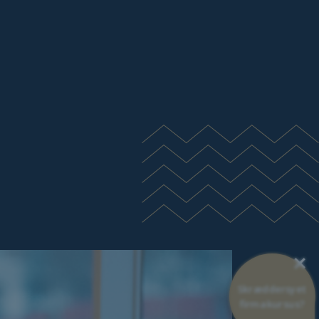
×
Skræddersyet
firmakursus?