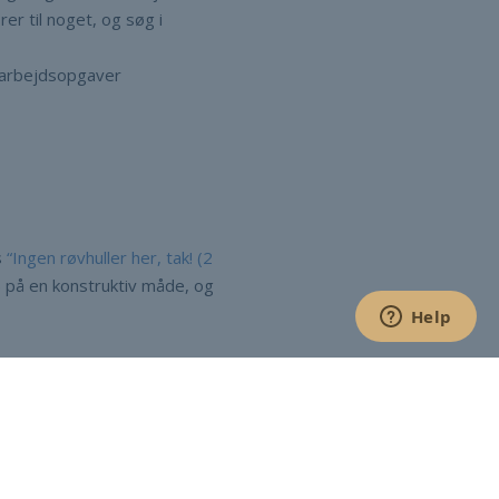
rer til noget, og søg i
 arbejdsopgaver
s
“Ingen røvhuller her, tak! (2
) på en konstruktiv måde, og