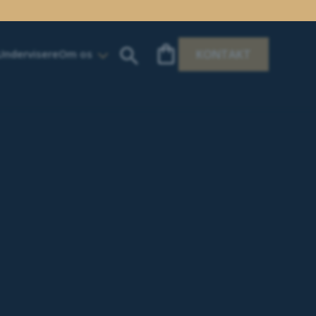
Undervisere
Om os
KONTAKT
ev en uciviliseret en!