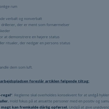
onlige rum
åde verbalt og nonverbalt
 drillerier, der er ment som fornærmelser
skeder
or at demonstrere en højere status
ller ritualer, der nedgør en persons status
handle dem som luft.
arbejdspladsen foreslår artiklen følgende tiltag:
r-regel”
. Reglerne skal overholdes konsekvent for at undgå hykler
ller.
Hold fokus på at ansætte personer med en positiv og samarb
magt kan fremkalde dårlig opførsel.
Undgå at give unødvend