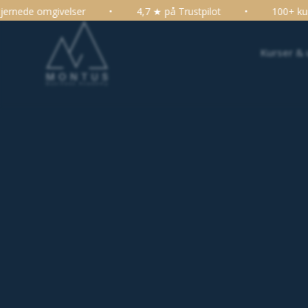
•
4,7 ★ på Trustpilot
•
100+ kurser, konferencer og ud
Kurser &
Arbejdsplads, Ledelse, Robert Sutto