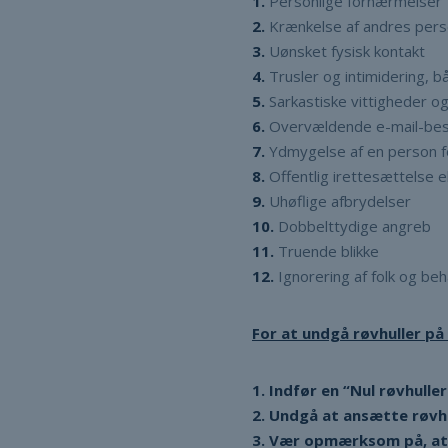
1.
Personlige fornærmelser
2.
Krænkelse af andres pers
3.
Uønsket fysisk kontakt
4.
Trusler og intimidering, b
5.
Sarkastiske vittigheder og
6.
Overvældende e-mail-be
7.
Ydmygelse af en person f
8.
Offentlig irettesættelse e
9.
Uhøflige afbrydelser
10.
Dobbelttydige angreb
11.
Truende blikke
12.
Ignorering af folk og be
For at undgå røvhuller på 
1. Indfør en “Nul røvhulle
2. Undgå at ansætte røvhu
3. Vær opmærksom på, at 