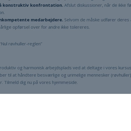
å konstruktiv konfrontation.
Afslut diskussioner, når de ikke fø
on.
 inkompetente medarbejdere.
Selvom de måske udfører deres
dårlige opførsel over for andre ikke tolereres.
“Nul røvhuller-reglen”
oduktiv og harmonisk arbejdsplads ved at deltage i vores kursu
ber til at håndtere besværlige og urimelige mennesker (røvhuller
r. Tilmeld dig nu på vores hjemmeside.
DEL DENNE SIDE