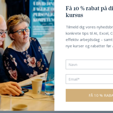
Få 10 % rabat på di
kursus
Tilmeld dig vores nyhedsbr
konkrete tips til AI, Excel, 
effektiv arbejdsdag – sam
nye kurser og rabatter før a