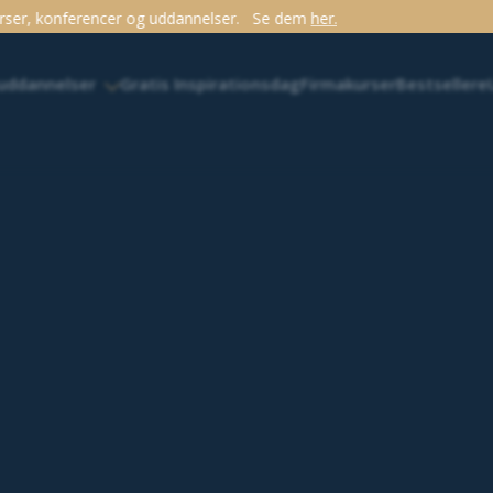
dannelser.
Se dem
her.
 uddannelser
Gratis Inspirationsdag
Firmakurser
Bestsellere
n >
Nul røvhuller-regel: Skab en professionel arbejdsplads, og overl