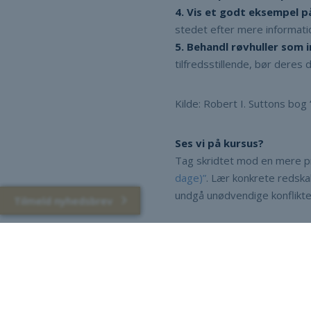
4. Vis et godt eksempel p
stedet efter mere informati
5. Behandl røvhuller som
tilfredsstillende, bør deres 
Kilde: Robert I. Suttons bog 
Ses vi på kursus?
Tag skridtet mod en mere pr
dage)”
. Lær konkrete redska
undgå unødvendige konflikte
Tilmeld nyhedsbrev
montus