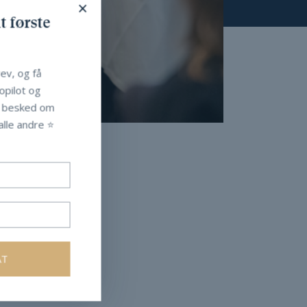
×
t første
ev, og få
Copilot og
t besked om
lle andre ⭐️