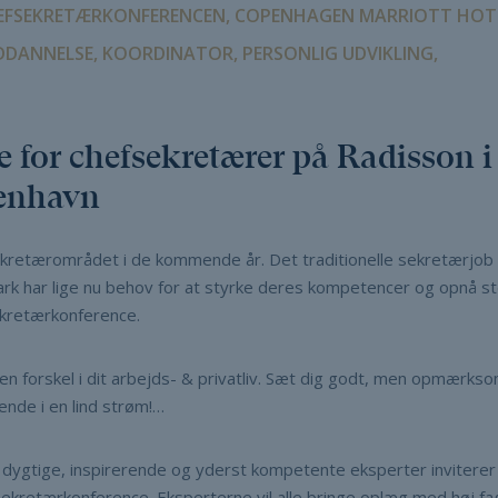
CHEFSEKRETÆRKONFERENCEN, COPENHAGEN MARRIOTT HOT
UDDANNELSE, KOORDINATOR, PERSONLIG UDVIKLING,
e for chefsekretærer på Radisson 
benhavn
kretærområdet i de kommende år. Det traditionelle sekretærjob 
rk har lige nu behov for at styrke deres kompetencer og opnå stø
kretærkonference.
en forskel i dit arbejds- & privatliv. Sæt dig godt, men opmærkso
ende i en lind strøm!…
ygtige, inspirerende og yderst kompetente eksperter inviterer 
fsekretærkonference. Eksperterne vil alle bringe oplæg med høj fag