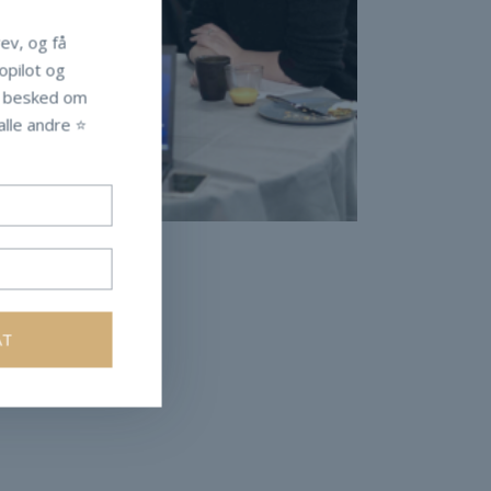
ev, og få
Copilot og
t besked om
lle andre ⭐️