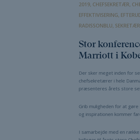
2019, CHEFSEKRETÆR, 
EFFEKTIVISERING, EFTER
RADISSONBLU, SEKRETÆR
Stor konferenc
Marriott i Kø
Der sker meget inden for se
chefsekretærer i hele Danma
præsenteres årets store se
Grib muligheden for at gøre 
og inspirationen kommer far
I samarbejde med en række d
kolleger til årets store Che