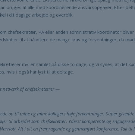
kan bruges af alle med koordinerende ansvarsopgaver. Efter delta
l i dit daglige arbejde og overblik.
som chefsekretær, PA eller anden administrativ koordinator bliver 
 redskaber til at håndtere de mange krav og forventninger, du mø
ekretærer mv. er samlet på disse to dage, og vi synes, at det 
, hvis I også har lyst til at deltage.
get netværk af chefsekretærer —
evede op til mine og mine kollegers høje forventninger. Super givende
øjer til arbejdet som chefsekretær. Yderst kompetente og engagered
 Marriott. Alt i alt en fremragende og gennemført konference. Tak ti