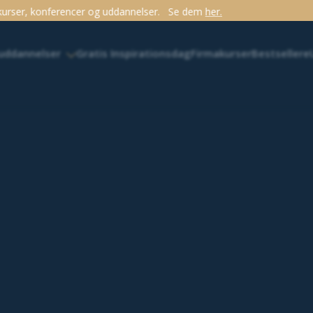
lser.
Se dem
her.
 uddannelser
Gratis Inspirationsdag
Firmakurser
Bestsellere
etærer på Radisson i Aarhus og på Marriott i København