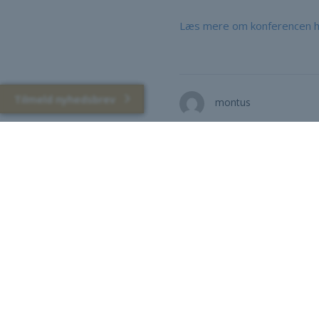
Læs mere om konferencen h
Tilmeld nyhedsbrev
montus
Gal