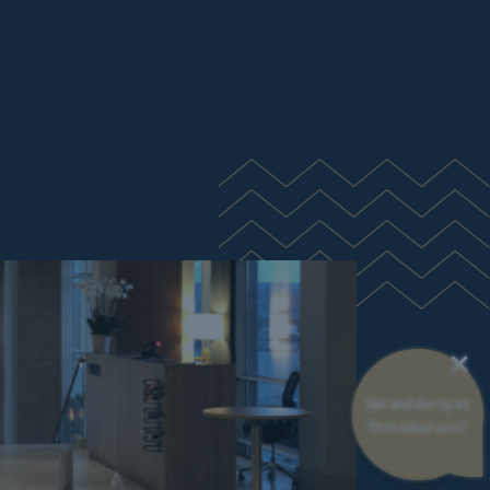
×
Skræddersyet
firmakursus?