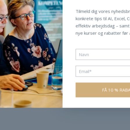
Tilmeld dig vores nyhedsbr
konkrete tips til AI, Excel, 
effektiv arbejdsdag – sam
nye kurser og rabatter før a