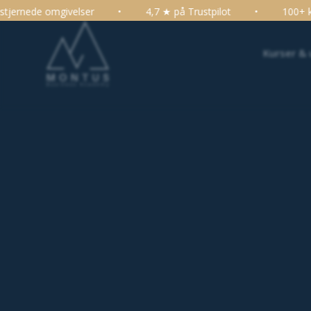
4,7 ★ på Trustpilot
•
100+ kurser, konferencer og uddanne
Kurser &
Hjem >
Stor konference for chefsekr