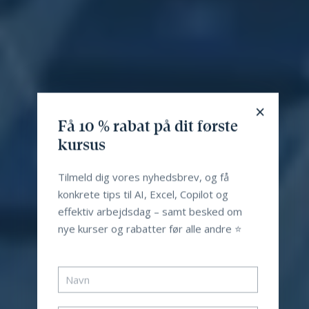
×
Få 10 % rabat på dit første
kursus
Tilmeld dig vores nyhedsbrev, og få
konkrete tips til AI, Excel, Copilot og
effektiv arbejdsdag – samt besked om
nye kurser og rabatter før alle andre ⭐️