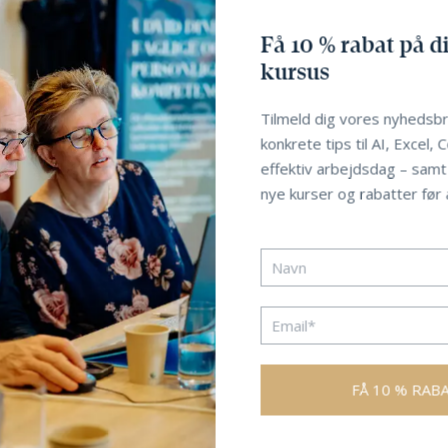
Få 10 % rabat på di
kursus
Tilmeld dig vores nyhedsbr
konkrete tips til AI, Excel, 
effektiv arbejdsdag – sam
nye kurser og rabatter før a