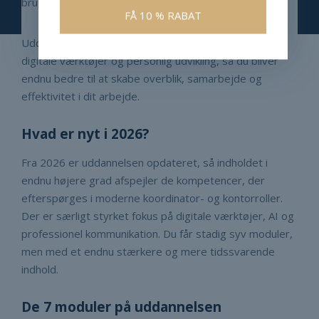
bruges direkte i din hverdag.
Uddannelsen kombinerer kommunikation, struktur,
digitale værktøjer og personlig udvikling, så du bliver
endnu bedre til at skabe overblik, samarbejde og
effektivitet i dit arbejde.
Hvad er nyt i 2026?
Fra 2026 er uddannelsen opdateret, så indholdet i
endnu højere grad afspejler de kompetencer, der
efterspørges i moderne koordinator- og kontorroller.
Der er særligt styrket fokus på digitale værktøjer, AI og
professionel kommunikation. Du får stadig syv moduler,
men med et endnu stærkere og mere tidssvarende
indhold.
De 7 moduler på uddannelsen