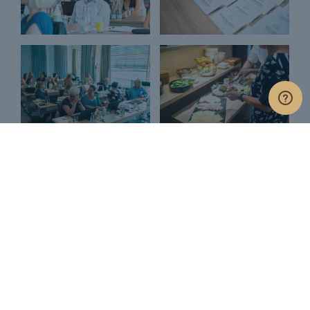
@montus_business_academy
Samarbejdspartnere