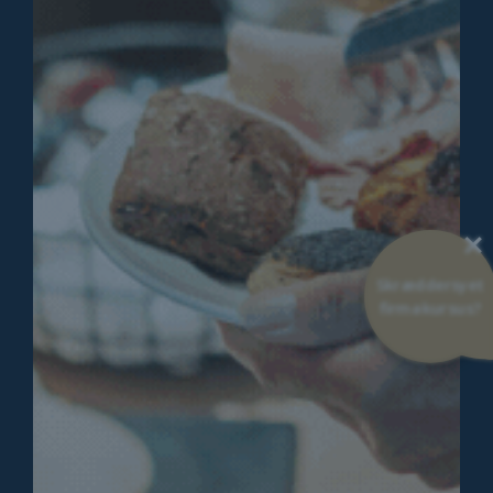
×
Skræddersyet
firmakursus?