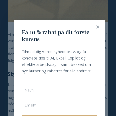
×
Få 10 % rabat på dit første
Vi har glæden af at præsentere en opdateret version af
kursus
vores populære
Koordinatoruddannelse
, som er trådt i
kraft i det nye år. Uddannelsen er blevet forbedret med
Tilmeld dig vores nyhedsbrev, og få
flere moduler og endnu mere værdi, uden at prisen er
konkrete tips til AI, Excel, Copilot og
fulgt med op.
effektiv arbejdsdag – samt besked om
nye kurser og rabatter før alle andre ⭐️
Styrk din rolle som koordinator
Koordinatoruddannelsen er udviklet til dig, der arbejder
som koordinator, sekretær, PA eller administrativ
nøglemedarbejder og ønsker at stå stærkere i din rolle,
både fagligt og personligt. På syv moduler får du
målrettet undervisning og konkrete værktøjer, som kan