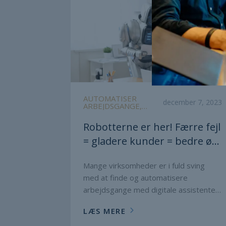
AUTOMATISER
december 7, 2023
ARBEJDSGANGE,
DIGITALE
ASSISTENTER,
Robotterne er her! Færre fejl
SOFTWAREROBOTTER
= gladere kunder = bedre øk
onomi
Mange virksomheder er i fuld sving
med at finde og automatisere
arbejdsgange med digitale assistenter
...
LÆS MERE