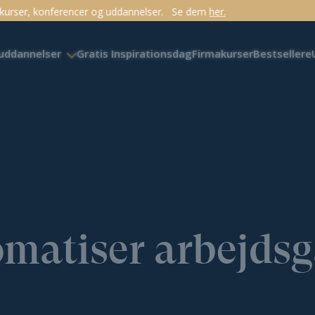
annelser.
Se dem
her.
 uddannelser
Gratis Inspirationsdag
Firmakurser
Bestsellere
matiser arbejds