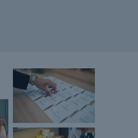
balance
Bæredygtig branding
Bæredygtig forretningsudvikling
Bæredygtig omstilling
Bæredygtige virksomheder
Bæredygtighed
Bæredygtigt lederskab
Berlingske
Birger Norup
Brug budgettet
Certificerede instruktører
chatGPT
ChatGPTKursus
Chefsekretær
Chefsekretærkonferencen
Chefsekretæruddannelse
Chokolade
Christian Bitz
Coaching
Copenhagen Marriott Hotel
Copilot