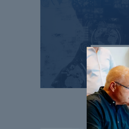
AI, ARBEJDSEF
ARBEJDSGANGE 
Bliv skarp
AI-kurser
Kunstig intellig
en integreret del
LÆS MERE