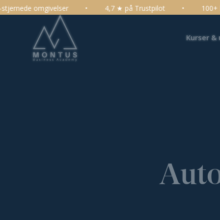
4,7 ★ på Trustpilot
•
100+ kurser, konferencer og udd
Kurser &
Auto