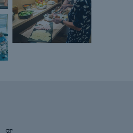
COVID-19
Covid-19
CSR
Daglig kundekontakt
Data skal beskyttes
Den nye ferielov
Den professionelle sekretær
Det personlige og indre lederskab
Digitale assistenter
DigitaleVærktøjer
Dobbelt husførelse
dokumentation for din deltagelse
Drop rutinearbejdet
Du kan trygt handle hos Montus
EBIT
Effektivisér din arbejdsdag
Effektivisering
effektivitet