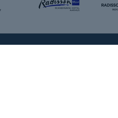
Kontakt
Om os
+45 5372 8000
Vores historie
info@montus.dk
Vores produkter
CVR: 39184664
Vores undervisere
Fruebjergvej 3 · 2100 København Ø
Presse
Mandag-fredag kl. 8:30 – 16:30
Handelsbetingelse
FAQ