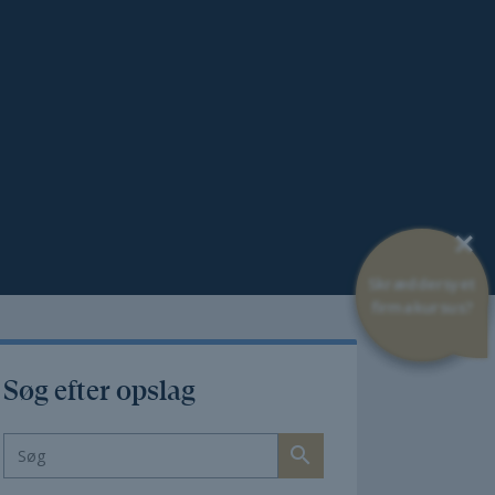
×
Skræddersyet
firmakursus?
Søg efter opslag
search