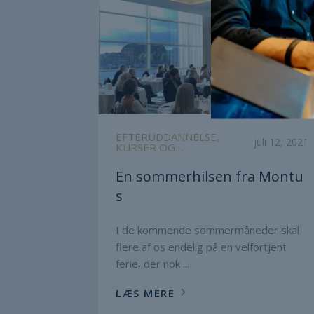
EFTERUDDANNELSE,
juli 12, 2021
KURSER OG
UDDANNELSER, MONTUS
BUSINESS ACADEMY
En sommerhilsen fra Montu
s
I de kommende sommermåneder skal
flere af os endelig på en velfortjent
ferie, der nok ...
LÆS MERE