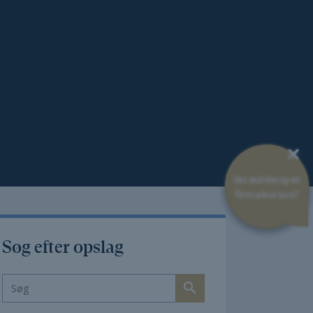
×
Skræddersyet
firmakursus?
Søg efter opslag
search