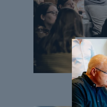
KOMPETENCEU
ACADEMY, UN
Derfor er k
Der ses en stø
jobmuligheder, o
LÆS MERE