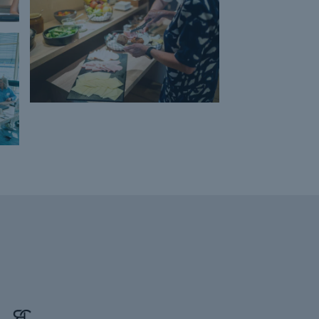
COVID-19
Covid-19
CSR
Daglig kundekontakt
Data skal beskyttes
Den nye ferielov
Den professionelle sekretær
Det personlige og indre lederskab
Digitale assistenter
DigitaleVærktøjer
Dobbelt husførelse
dokumentation for din deltagelse
Drop rutinearbejdet
Du kan trygt handle hos Montus
EBIT
Effektivisér din arbejdsdag
Effektivisering
effektivitet