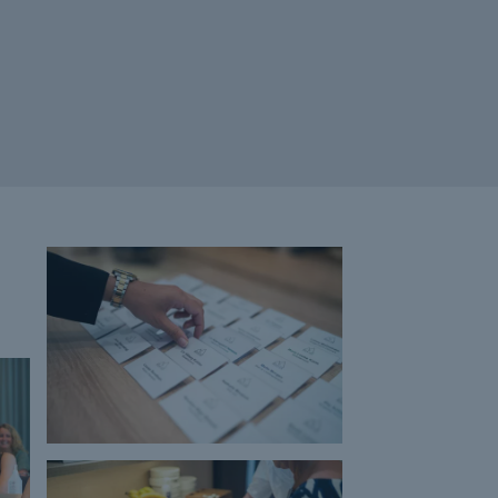
balance
Bæredygtig branding
Bæredygtig forretningsudvikling
Bæredygtig omstilling
Bæredygtige virksomheder
Bæredygtighed
Bæredygtigt lederskab
Berlingske
Birger Norup
Brug budgettet
Certificerede instruktører
chatGPT
ChatGPTKursus
Chefsekretær
Chefsekretærkonferencen
Chefsekretæruddannelse
Chokolade
Christian Bitz
Coaching
Copenhagen Marriott Hotel
Copilot