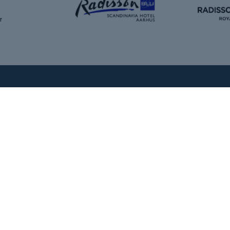
Kontakt
Om os
+45 5372 8000
Vores historie
info@montus.dk
Vores produkter
CVR: 39184664
Vores undervisere
Fruebjergvej 3 · 2100 København Ø
Presse
Mandag-fredag kl. 8:30 – 16:30
Handelsbetingelse
FAQ