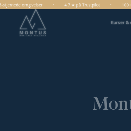
•
4,7 ★ på Trustpilot
•
100+ kurser, konferencer og u
Kurser &
Mont