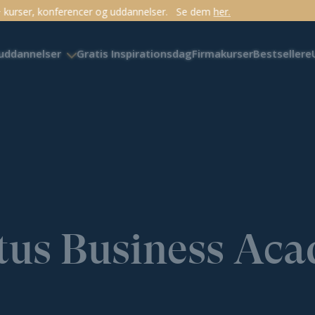
ddannelser.
Se dem
her.
 uddannelser
Gratis Inspirationsdag
Firmakurser
Bestsellere
us Business Ac