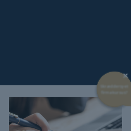
×
Skræddersyet
firmakursus?