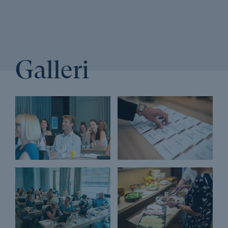
Learning
Adfærdsdesign og nudging
Adfærdspsykologi
advokater og advokatfuldmægtige
Afholdelsesgaranti
Afskrivninger
AI
Galleri
Ansvarlig virksomhedspraksis
Arbejdseffektivitet
Arbejdsgiverbetalt efteruddannelse
Arbejdsglæde
Assertiv kommunikation
Automatiser arbejdsgange
Automatisering
Automatiseringsteknologi
Automatiske mødereferater med AI og Copilot
balance
Bæredygtig branding
Bæredygtig forretningsudvikling