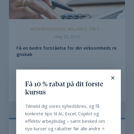
AFSKRIVNINGER, BALANCE, EBIT ...
maj 13, 2019
Få en bedre forståelse for din virksomheds re
gnskab
Regnskaber er ikke kun for økonomiafdelingen.
×
Du vil i mange andre stillinger også have stor ...
Få 10 % rabat på dit første
kursus
LÆS MERE
Tilmeld dig vores nyhedsbrev, og få
konkrete tips til AI, Excel, Copilot og
effektiv arbejdsdag – samt besked om
nye kurser og rabatter før alle andre ⭐️
Søg efter opslag