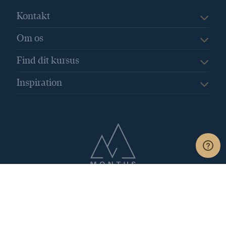
Den nye ferielov
Den professionelle sekretær
Kontakt
Det personlige og indre lederskab
Om os
Digitale assistenter
DigitaleVærktøjer
Dobbelt husførelse
Find dit kursus
dokumentation for din deltagelse
Inspiration
Drop rutinearbejdet
Du kan trygt handle hos Montus
EBIT
Effektivisér din arbejdsdag
Effektivisering
effektivitet
EffektivKommunikation
Efterår
Efteruddannelse
Egenkapitalens forrentning
Eisenhover modellen
Emotional hijacking
Erhvervssociolog
Erstatningsferie
ESG
ESG-målepunkter
Et system – et overblik