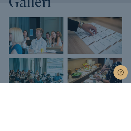
Galleri
Ansvarlig virksomhedspraksis
Arbejdseffektivitet
Arbejdsgiverbetalt efteruddannelse
Arbejdsglæde
Assertiv kommunikation
Automatiser arbejdsgange
Automatisering
Automatiseringsteknologi
Automatiske mødereferater med AI og Copilot
balance
Bæredygtig branding
Bæredygtig forretningsudvikling
Bæredygtig omstilling
Bæredygtige virksomheder
Bæredygtighed
Bæredygtigt lederskab
Berlingske
@montus_business_academy