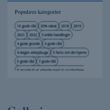
Populære kategorier
10 gode råd
20% rabat
2018
2019
2021
2022
3 enkle handlinger
4 gode grunde
4 gode råd
4-dages arbejdsuge
5 facts om din hjerne
5 gode råd
7 gode råd
8 grunde til at arbejde med AI og Machine
Learning
Adfærdsdesign og nudging
Adfærdspsykologi
advokater og advokatfuldmægtige
Afholdelsesgaranti
Afskrivninger
AI