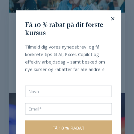
×
EFFEKTIVISERING, SOMMERFERIE,
Få 10 % rabat på dit første
SOMMERRABAT ...
kursus
juni 29, 2022
Tid til refleksion i sommerferien￼
Tilmeld dig vores nyhedsbrev, og få
konkrete tips til AI, Excel, Copilot og
effektiv arbejdsdag – samt besked om
nye kurser og rabatter før alle andre ⭐️
De fleste af os skal på velfortjent sommerferie
lige om hjørnet efter endnu et godt ...
LÆS MERE