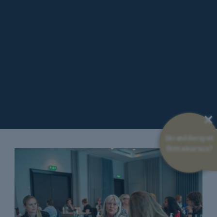
×
Skræddersyet
firmakursus?