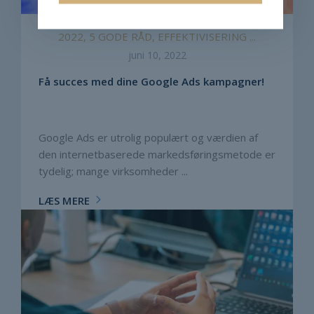
2022, 5 GODE RÅD, EFFEKTIVISERING ...
juni 10, 2022
Få succes med dine Google Ads kampagner!
Google Ads er utrolig populært og værdien af
den internetbaserede markedsføringsmetode er
tydelig; mange virksomheder ...
LÆS MERE