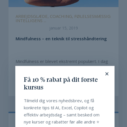
ARBEJDSGLÆDE, COACHING, FØLELSESMÆSSIG
INTELLIGENS ...
januar 15, 2019
Mindfulness – en teknik til stresshåndtering
Mindfulness er blevet ekstremt populært. I dag
bliver disciplinen anvendt af virksomheder som
×
en teknik ...
Få 10 % rabat på dit første
kursus
LÆS MERE
Tilmeld dig vores nyhedsbrev, og få
konkrete tips til AI, Excel, Copilot og
effektiv arbejdsdag – samt besked om
nye kurser og rabatter før alle andre ⭐️
Søg efter opslag