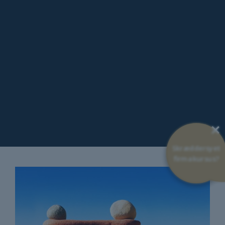
×
Skræddersyet
firmakursus?