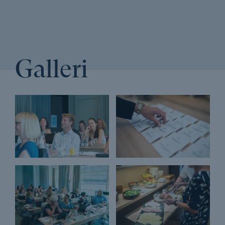
Learning
Adfærdsdesign og nudging
Adfærdspsykologi
advokater og advokatfuldmægtige
Afholdelsesgaranti
Afskrivninger
AI
Galleri
Ansvarlig virksomhedspraksis
Arbejdseffektivitet
Arbejdsgiverbetalt efteruddannelse
Arbejdsglæde
Assertiv kommunikation
Automatiser arbejdsgange
Automatisering
Automatiseringsteknologi
Automatiske mødereferater med AI og Copilot
balance
Bæredygtig branding
Bæredygtig forretningsudvikling