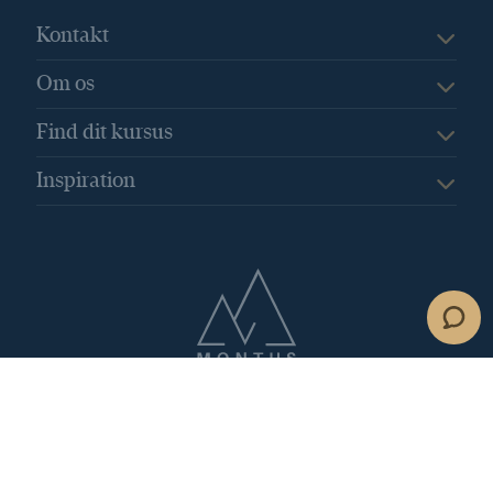
Den nye ferielov
Den professionelle sekretær
Kontakt
Det personlige og indre lederskab
Om os
Digitale assistenter
DigitaleVærktøjer
Dobbelt husførelse
Find dit kursus
dokumentation for din deltagelse
Inspiration
Drop rutinearbejdet
Du kan trygt handle hos Montus
EBIT
Effektivisér din arbejdsdag
Effektivisering
effektivitet
EffektivKommunikation
Efterår
Efteruddannelse
Egenkapitalens forrentning
Eisenhover modellen
Emotional hijacking
Erhvervssociolog
Erstatningsferie
ESG
ESG-målepunkter
Et system – et overblik