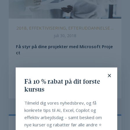
2018, EFFEKTIVISERING, EFTERUDDANNELSE ...
juli 30, 2018
Få styr på dine projekter med Microsoft Proje
ct
Microsoft Project er et program, som hjælper
×
dig med at få styr på alle informationer ...
Få 10 % rabat på dit første
kursus
LÆS MERE
Tilmeld dig vores nyhedsbrev, og få
konkrete tips til AI, Excel, Copilot og
effektiv arbejdsdag – samt besked om
nye kurser og rabatter før alle andre ⭐️
Søg efter opslag