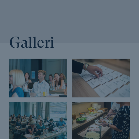
Learning
Adfærdsdesign og nudging
Adfærdspsykologi
advokater og advokatfuldmægtige
Afholdelsesgaranti
Afskrivninger
AI
Galleri
Ansvarlig virksomhedspraksis
Arbejdseffektivitet
Arbejdsgiverbetalt efteruddannelse
Arbejdsglæde
Assertiv kommunikation
Automatiser arbejdsgange
Automatisering
Automatiseringsteknologi
Automatiske mødereferater med AI og Copilot
balance
Bæredygtig branding
Bæredygtig forretningsudvikling