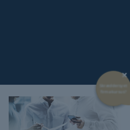
×
Skræddersyet
firmakursus?