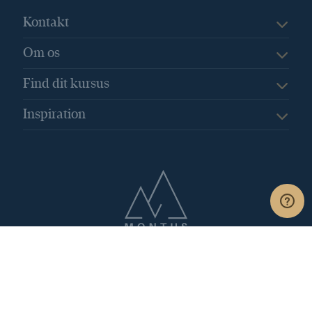
Den nye ferielov
Den professionelle sekretær
Kontakt
Det personlige og indre lederskab
Om os
Digitale assistenter
DigitaleVærktøjer
Dobbelt husførelse
Find dit kursus
dokumentation for din deltagelse
Inspiration
Drop rutinearbejdet
Du kan trygt handle hos Montus
EBIT
Effektivisér din arbejdsdag
Effektivisering
effektivitet
EffektivKommunikation
Efterår
Efteruddannelse
Egenkapitalens forrentning
Eisenhover modellen
Emotional hijacking
Erhvervssociolog
Erstatningsferie
ESG
ESG-målepunkter
Et system – et overblik