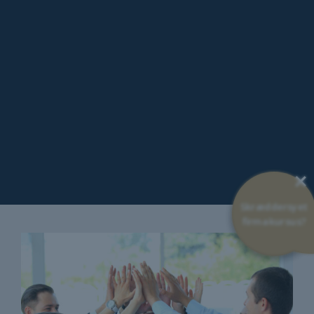
×
Skræddersyet
firmakursus?