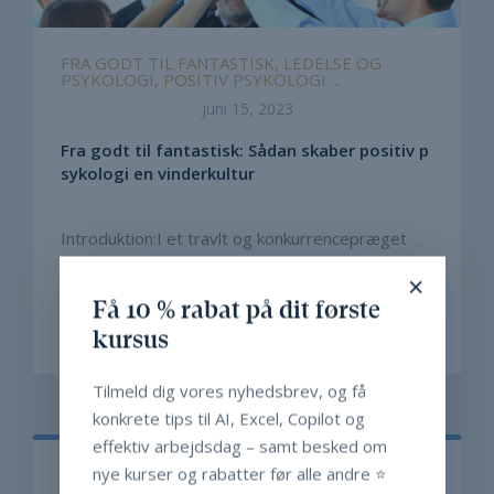
FRA GODT TIL FANTASTISK, LEDELSE OG
PSYKOLOGI, POSITIV PSYKOLOGI ...
juni 15, 2023
Fra godt til fantastisk: Sådan skaber positiv p
sykologi en vinderkultur
Introduktion:I et travlt og konkurrencepræget
arbejdsmiljø er det vigtigt at skabe en positiv
×
atmosfære, der ...
Få 10 % rabat på dit første
kursus
LÆS MERE
Tilmeld dig vores nyhedsbrev, og få
konkrete tips til AI, Excel, Copilot og
effektiv arbejdsdag – samt besked om
nye kurser og rabatter før alle andre ⭐️
Søg efter opslag