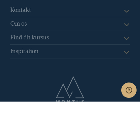
Den nye ferielov
Den professionelle sekretær
Kontakt
Det personlige og indre lederskab
Om os
Digitale assistenter
DigitaleVærktøjer
Dobbelt husførelse
Find dit kursus
dokumentation for din deltagelse
Inspiration
Drop rutinearbejdet
Du kan trygt handle hos Montus
EBIT
Effektivisér din arbejdsdag
Effektivisering
effektivitet
EffektivKommunikation
Efterår
Efteruddannelse
Egenkapitalens forrentning
Eisenhover modellen
Emotional hijacking
Erhvervssociolog
Erstatningsferie
ESG
ESG-målepunkter
Et system – et overblik