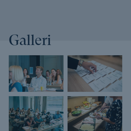
Learning
Adfærdsdesign og nudging
Adfærdspsykologi
advokater og advokatfuldmægtige
Afholdelsesgaranti
Afskrivninger
AI
Galleri
Ansvarlig virksomhedspraksis
Arbejdseffektivitet
Arbejdsgiverbetalt efteruddannelse
Arbejdsglæde
Assertiv kommunikation
Automatiser arbejdsgange
Automatisering
Automatiseringsteknologi
Automatiske mødereferater med AI og Copilot
balance
Bæredygtig branding
Bæredygtig forretningsudvikling